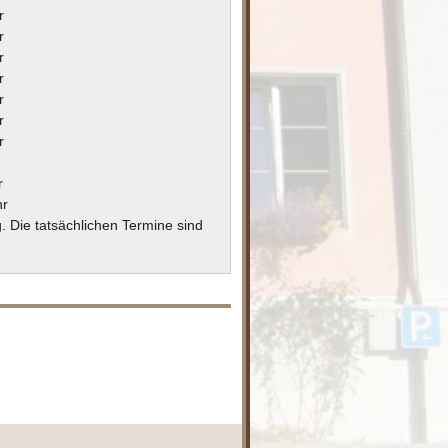
r
r
r
r
r
r
r
r
r
hr
g. Die tatsächlichen Termine sind