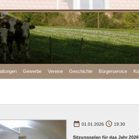
altungen
Gewerbe
Vereine
Geschichte
Bürgerservice
Ko
date_range
access_time
01.01.2026
19:30
Sitzungsplan für das Jahr 2026